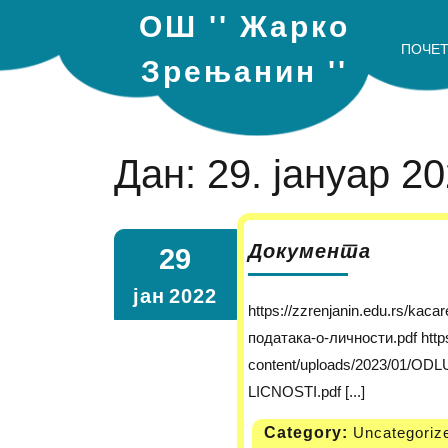
ОШ '' Жарко
ПОЧЕ
Зрењанин ''
Дан:
29. јануар 20
Документа
29
јан
2022
https://zzrenjanin.edu.rs/kacarevo/wp-content/uploads/2023/01/Правилник-о-заштити-
података-о-личности.pdf https
content/uploads/2023/01/
LICNOSTI.pdf [...]
Category:
Uncategoriz