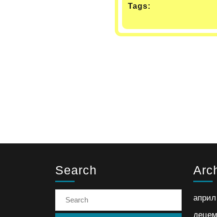
Tags:
Search
Arc
април
децем