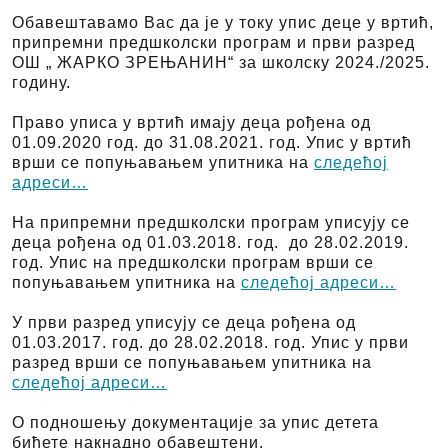
Обавештавамо Вас да је у току упис деце у вртић,
припремни предшколски програм и први разред
ОШ „ ЖАРКО ЗРЕЊАНИН“ за школску 2024./2025.
годину.
Право уписа у вртић имају деца рођена од
01.09.2020 год. до 31.08.2021. год. Упис у вртић
врши се попуњавањем упитника на
следећој
адреси…
На припремни предшколски програм уписују се
деца рођена од 01.03.2018. год. до 28.02.2019.
год. Упис на предшколски програм врши се
попуњавањем упитника на
следећој адреси…
У први разред уписују се деца рођена од
01.03.2017. год. до 28.02.2018. год. Упис у први
разред врши се попуњавањем упитника на
следећој адреси…
О подношењу документације за упис детета
бићете накнадно обавештени.