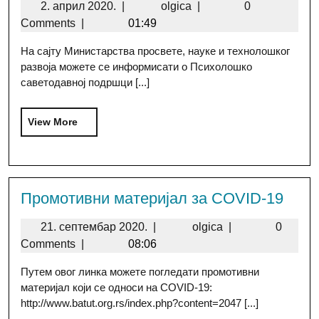
2. април 2020.
|
olgica
|
0
Comments
|
01:49
На сајту Министарства просвете, науке и технолошког
развоја можете се информисати о Психолошко
саветодавној подршци [...]
View More
Промотивни материјал за COVID-19
21. септембар 2020.
|
olgica
|
0
Comments
|
08:06
Путем овог линка можете погледати промотивни
материјал који се односи на COVID-19:
http://www.batut.org.rs/index.php?content=2047 [...]